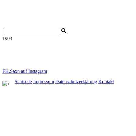
Startseite
Impressum
Datenschutzerklärung
Kontakt
1903
EC Sachsen bei Ansbach
"Entschieden für Christus"
e.V.
Hauptstr. 34
91623 Sachsen b.A.
FK.Saxn auf Instagram
Startseite
Impressum
Datenschutzerklärung
Kontakt