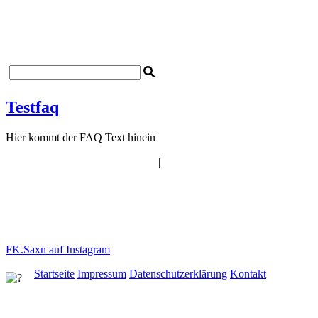
Startseite
Impressum
Datenschutzerklärung
Kontakt
Testfaq
Hier kommt der FAQ Text hinein
|
EC Sachsen bei Ansbach
"Entschieden für Christus"
e.V.
Hauptstr. 34
91623 Sachsen b.A.
FK.Saxn auf Instagram
Startseite
Impressum
Datenschutzerklärung
Kontakt