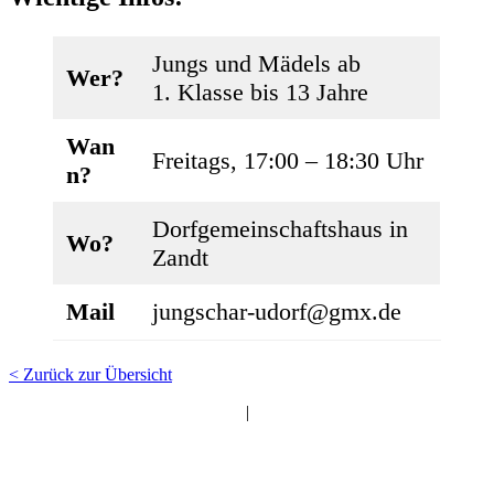
Jungs und Mädels ab
Wer?
1. Klasse bis 13 Jahre
Wan
Freitags, 17:00 – 18:30 Uhr
n?
Dorfgemeinschaftshaus in
Wo?
Zandt
Mail
jungschar-udorf@gmx.de
< Zurück zur Übersicht
|
EC Sachsen bei Ansbach
"Entschieden für Christus"
e.V.